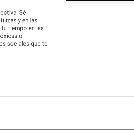
ectiva: Sé
ilizas y en las
 tu tiempo en las
tóxicas o
des sociales que te
 excelente de conectarse con amigos y familiares, 