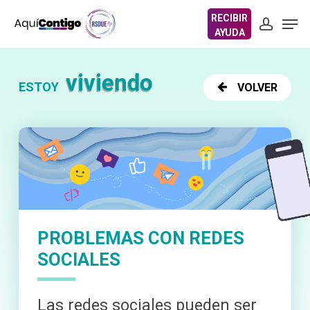
Skip
Men
to
account
account
main
content
viviendo
ESTOY
VOLVER
PROBLEMAS CON REDES
SOCIALES
Las redes sociales pueden ser