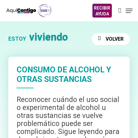
Skip
Men
to
account
account
main
content
viviendo
ESTOY
VOLVER
CONSUMO DE ALCOHOL Y
OTRAS SUSTANCIAS
Reconocer cuándo el uso social
o experimental de alcohol u
otras sustancias se vuelve
problemático puede ser
complicado. Sigue leyendo para