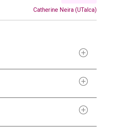
Catherine Neira (UTalca)
l futuro”
nos permite advertir
ejemplo,
estudiar con anticipación
r incontrolable. Es común pensar en
te a la evaluación. Sin embargo, la
vial a una catástrofe imaginaria, por
 o ansiedad
. Con frecuencia, cuando
mos a poder salir adelante.
e la preocupación de “problemas