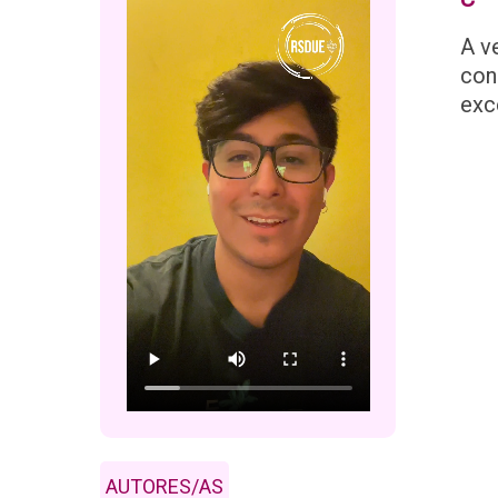
A v
con
exc
AUTORES/AS