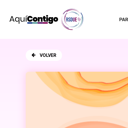
Skip
to
main
PAR
content
VOLVER