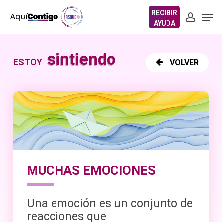
Skip
Men
to
account
account
main
content
sintiendo
ESTOY
VOLVER
MUCHAS EMOCIONES
Una emoción es un conjunto de
reacciones que